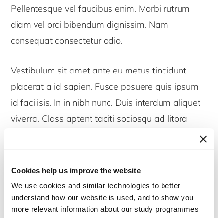
Pellentesque vel faucibus enim. Morbi rutrum
diam vel orci bibendum dignissim. Nam
consequat consectetur odio.
Vestibulum sit amet ante eu metus tincidunt
placerat a id sapien. Fusce posuere quis ipsum
id facilisis. In in nibh nunc. Duis interdum aliquet
viverra. Class aptent taciti sociosqu ad litora
torquent per conubia nostra, per inceptos
himenaeos. Mauris ac ligula sit amet massa
posuere dapibus. Etiam et ligula quis enim
Cookies help us improve the website
imperdiet laoreet. Sed ex mi, bibendum nec
We use cookies and similar technologies to better
understand how our website is used, and to show you
iaculis et, bibendum nec eros. Pellentesque
more relevant information about our study programmes
vulputate odio cursus, maximus elit ut, cursus