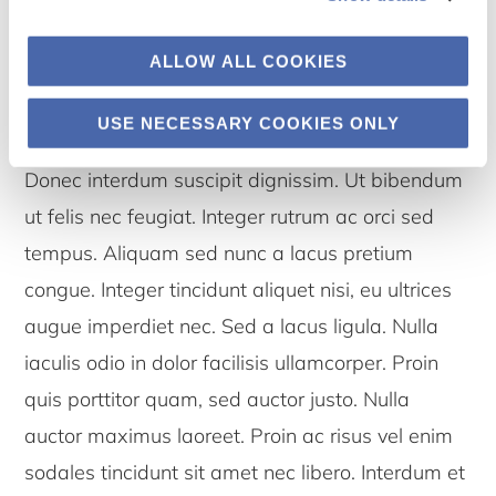
fermentum tellus, pharetra blandit justo dui eget
nisl. Fusce vulputate convallis fringilla. Fusce
ALLOW ALL COOKIES
finibus velit sed sapien fringilla, quis porttitor nisi
maximus. Duis rhoncus congue euismod.
USE NECESSARY COOKIES ONLY
Donec interdum suscipit dignissim. Ut bibendum
ut felis nec feugiat. Integer rutrum ac orci sed
tempus. Aliquam sed nunc a lacus pretium
congue. Integer tincidunt aliquet nisi, eu ultrices
augue imperdiet nec. Sed a lacus ligula. Nulla
iaculis odio in dolor facilisis ullamcorper. Proin
quis porttitor quam, sed auctor justo. Nulla
auctor maximus laoreet. Proin ac risus vel enim
sodales tincidunt sit amet nec libero. Interdum et